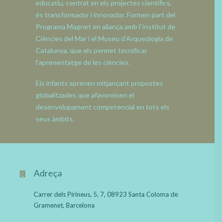
educatiu, centrat en els projectes científics,
és transformador i innovador. Formen part del
Programa Magnet en aliança amb l’Institut de
Ciències del Mar i el Museu d’Arqueologia de
Catalunya, que els permet tecnificar
l’aprenentatge de les ciències.
Els infants aprenen mitjançant propostes
globalitzades que afavoreixen el
desenvolupament competencial en tots els
seus àmbits.
Adreça
Carrer dels Pirineus, 5, 7, 08923 Santa Coloma de
Gramenet, Barcelona