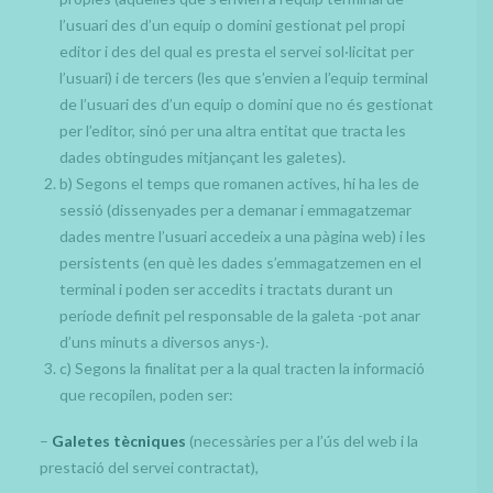
l’usuari des d’un equip o domini gestionat pel propi
editor i des del qual es presta el servei sol·licitat per
l’usuari) i de tercers (les que s’envien a l’equip terminal
de l’usuari des d’un equip o domini que no és gestionat
per l’editor, sinó per una altra entitat que tracta les
dades obtingudes mitjançant les galetes).
b) Segons el temps que romanen actives, hi ha les de
sessió (dissenyades per a demanar i emmagatzemar
dades mentre l’usuari accedeix a una pàgina web) i les
persistents (en què les dades s’emmagatzemen en el
terminal i poden ser accedits i tractats durant un
període definit pel responsable de la galeta -pot anar
d’uns minuts a diversos anys-).
c) Segons la finalitat per a la qual tracten la informació
que recopilen, poden ser:
–
Galetes tècniques
(necessàries per a l’ús del web i la
prestació del servei contractat),