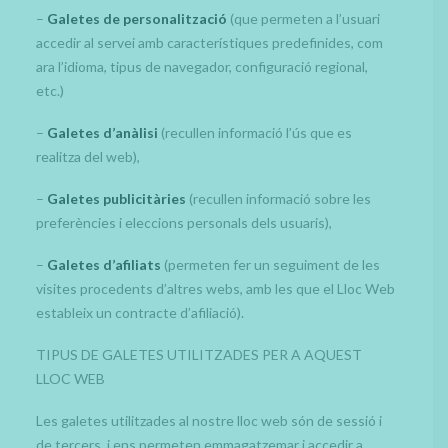
–
Galetes de personalització
(que permeten a l’usuari
accedir al servei amb característiques predefinides, com
ara l’idioma, tipus de navegador, configuració regional,
etc.)
–
Galetes d’anàlisi
(recullen informació l’ús que es
realitza del web),
–
Galetes publicitàries
(recullen informació sobre les
preferències i eleccions personals dels usuaris),
–
Galetes d’afiliats
(permeten fer un seguiment de les
visites procedents d’altres webs, amb les que el Lloc Web
estableix un contracte d’afiliació).
TIPUS DE GALETES UTILITZADES PER A AQUEST
LLOC WEB
Les galetes utilitzades al nostre lloc web són de sessió i
de tercers, i ens permeten emmagatzemar i accedir a