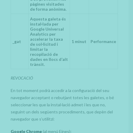
pàgines visitades
de forma anònima.
Aquesta galeta és
instal·lada per
Google Universal
Analytics per
accelerar la taxa
_gat
1 minut
Performance
de sol·licitud i
limitar la
recopilació de
dades en llocs d’alt
trànsit.
REVOCACIÓ
En tot moment podrà accedir a la configuració del seu
navegador acceptant o rebutjant totes les galetes, o bé
seleccionar les que la instal·lació admet i les que no,
seguint un dels següents procediments, que depèn del
navegador que s’utilitzi:
Google Chrome
(al menú Eines):