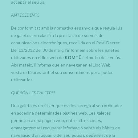
accepta el seu ús.
ESPAI DIGITAL
ANTECEDENTS
De conformitat amb la normativa espanyola que regula l’ús
CATALÀ
de galetes en relació a la prestació de serveis de
ESPAÑOL
comunicacions electròniques, recollida en el Reial Decret
Llei 13/2012 del 30 de març, l’informem sobre les galetes
utilitzades en el lloc web de
KOMTÜ
i el motiu del seu ús.
Així mateix, li informa que en navegar en el Lloc Web
vostè està prestant el seu consentiment per a poder
utilitzar-les.
QUÈ SÓN LES GALETES?
Una galeta és un fitxer que es descarrega al seu ordinador
en accedir a determinades pàgines web. Les galetes
permeten a una pàgina web, entre altres coses,
emmagatzemar i recuperar informació sobre els hàbits de
navegació d’un usuari o del seu equip i, depenent de la