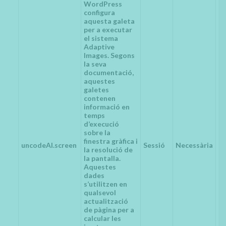
WordPress
configura
aquesta galeta
per a executar
el sistema
Adaptive
Images. Segons
la seva
documentació,
aquestes
galetes
contenen
informació en
temps
d’execució
sobre la
finestra gràfica i
uncodeAI.screen
Sessió
Necessària
la resolució de
la pantalla.
Aquestes
dades
s’utilitzen en
qualsevol
actualització
de pàgina per a
calcular les