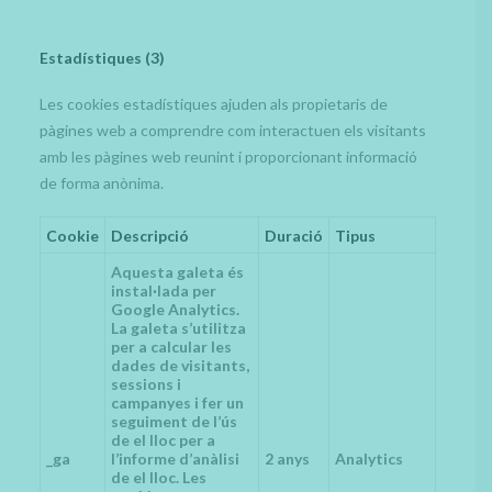
Estadístiques (3)
Les cookies estadístiques ajuden als propietaris de
pàgines web a comprendre com interactuen els visitants
amb les pàgines web reunint i proporcionant informació
de forma anònima.
Cookie
Descripció
Duració
Tipus
Aquesta galeta és
instal·lada per
Google Analytics.
La galeta s’utilitza
per a calcular les
dades de visitants,
sessions i
campanyes i fer un
seguiment de l’ús
de el lloc per a
_ga
l’informe d’anàlisi
2 anys
Analytics
de el lloc. Les