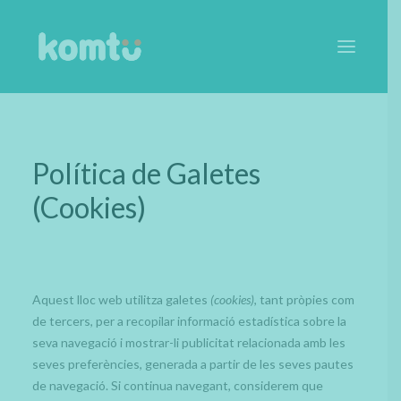
SOBRE EL PROGRAMA
Política de Galetes
QUÈ OFERIM
(Cookies)
COM HO FEM
ARTICLES
EQUIP
ESCOLES
Aquest lloc web utilitza galetes
(cookies)
, tant pròpies com
de tercers, per a recopilar informació estadística sobre la
seva navegació i mostrar-li publicitat relacionada amb les
CONTACTA
seves preferències, generada a partir de les seves pautes
de navegació. Si continua navegant, considerem que