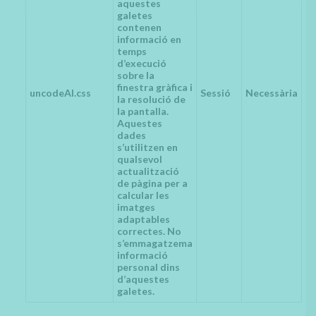
aquestes
galetes
contenen
informació en
temps
d’execució
sobre la
finestra gràfica i
uncodeAI.css
Sessió
Necessària
la resolució de
la pantalla.
Aquestes
dades
s’utilitzen en
qualsevol
actualització
de pàgina per a
calcular les
imatges
adaptables
correctes. No
s’emmagatzema
informació
personal dins
d’aquestes
galetes.