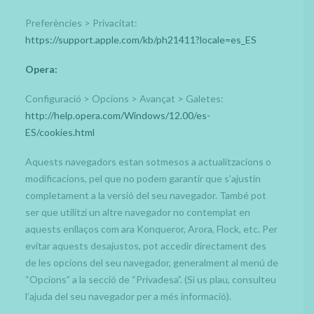
Preferències > Privacitat:
https://support.apple.com/kb/ph21411?locale=es_ES
Opera:
Configuració > Opcions > Avançat > Galetes:
http://help.opera.com/Windows/12.00/es-
ES/cookies.html
Aquests navegadors estan sotmesos a actualitzacions o
modificacions, pel que no podem garantir que s’ajustin
completament a la versió del seu navegador. També pot
ser que utilitzi un altre navegador no contemplat en
aquests enllaços com ara Konqueror, Arora, Flock, etc. Per
evitar aquests desajustos, pot accedir directament des
de les opcions del seu navegador, generalment al menú de
“Opcions” a la secció de “Privadesa”. (Si us plau, consulteu
l’ajuda del seu navegador per a més informació).