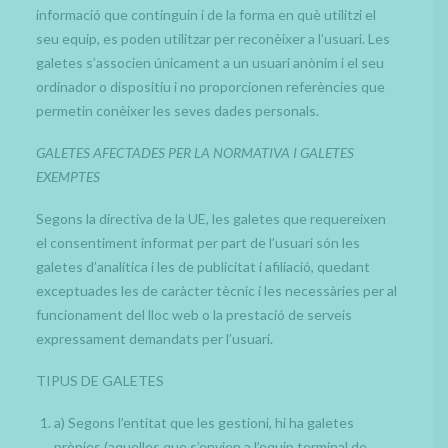
informació que continguin i de la forma en què utilitzi el
seu equip, es poden utilitzar per reconèixer a l’usuari. Les
galetes s’associen únicament a un usuari anònim i el seu
ordinador o dispositiu i no proporcionen referències que
permetin conèixer les seves dades personals.
GALETES AFECTADES PER LA NORMATIVA I GALETES
EXEMPTES
Segons la directiva de la UE, les galetes que requereixen
el consentiment informat per part de l’usuari són les
galetes d’analítica i les de publicitat i afiliació, quedant
exceptuades les de caràcter tècnic i les necessàries per al
funcionament del lloc web o la prestació de serveis
expressament demandats per l’usuari.
TIPUS DE GALETES
a) Segons l’entitat que les gestioni, hi ha galetes
pròpies (aquelles que s’envien a l’equip terminal de