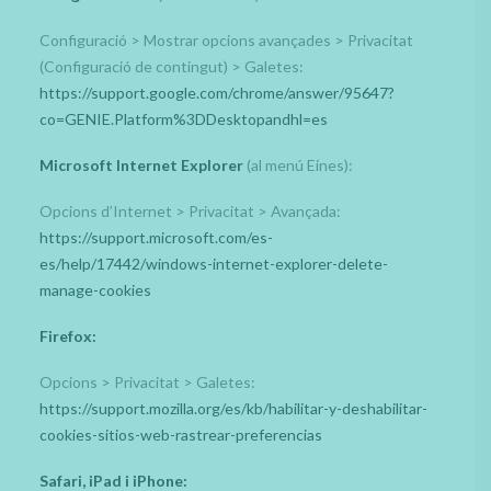
Configuració > Mostrar opcions avançades > Privacitat
(Configuració de contingut) > Galetes:
https://support.google.com/chrome/answer/95647?
co=GENIE.Platform%3DDesktopandhl=es
Microsoft Internet Explorer
(al menú Eines):
Opcions d’Internet > Privacitat > Avançada:
https://support.microsoft.com/es-
es/help/17442/windows-internet-explorer-delete-
manage-cookies
Firefox:
Opcions > Privacitat > Galetes:
https://support.mozilla.org/es/kb/habilitar-y-deshabilitar-
cookies-sitios-web-rastrear-preferencias
Safari, iPad i iPhone: