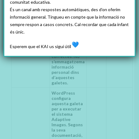
comunitat educativa.
la pantalla.
Aquestes
És un canal amb respostes automàtiques, des d’on oferim
dades
informació general. Tingueu en compte que la informació no
s’utilitzen en
sempre respon a casos concrets. Cal recordar que cada infant
qualsevol
actualització
és únic.
de pàgina per a
calcular les
imatges
Esperem que el KAI us sigui útil
adaptables
correctes. No
s’emmagatzema
informació
personal dins
d’aquestes
galetes.
WordPress
configura
aquesta galeta
per a executar
el sistema
Adaptive
Images. Segons
la seva
documentació,