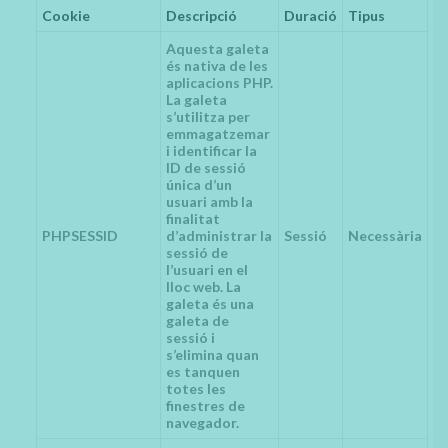
Cookie
Descripció
Duració
Tipus
Aquesta galeta
és nativa de les
aplicacions PHP.
La galeta
s’utilitza per
emmagatzemar
i identificar la
ID de sessió
única d’un
usuari amb la
finalitat
PHPSESSID
d’administrar la
Sessió
Necessària
sessió de
l’usuari en el
lloc web. La
galeta és una
galeta de
sessió i
s’elimina quan
es tanquen
totes les
finestres de
navegador.