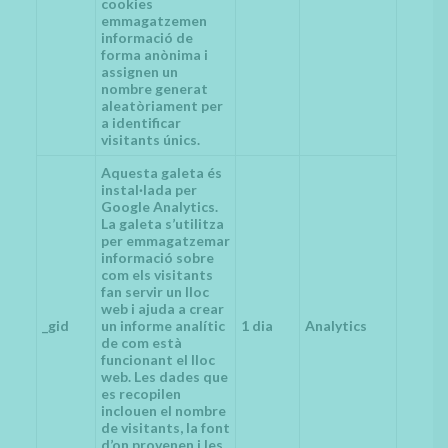
cookies
emmagatzemen
informació de
forma anònima i
assignen un
nombre generat
aleatòriament per
a identificar
visitants únics.
Aquesta galeta és
instal·lada per
Google Analytics.
La galeta s’utilitza
per emmagatzemar
informació sobre
com els visitants
fan servir un lloc
web i ajuda a crear
_gid
un informe analític
1 dia
Analytics
de com està
funcionant el lloc
web. Les dades que
es recopilen
inclouen el nombre
de visitants, la font
d’on provenen i les