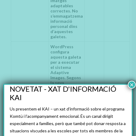
imatges
adaptables
correctes. No
s’emmagatzema
informació
personal dins
d’aquestes
galetes.
WordPress
configura
aquesta galeta
per a executar
el sistema
Adaptive
Images. Segons
la seva
×
NOVETAT - XAT D'INFORMACIÓ
documentació,
aquestes
KAI
galetes
contenen
informació en
Us presentem el KAI – un xat d’informació sobre el programa
temps
Komtü i l’acompanyament emocional. És un canal dirigit
d’execució
especialment a famílies, però que també pot donar resposta a
sobre la
finestra gràfica i
situacions viscudes a les escoles per tots els membres de la
uncodeAI.images
Sessió
Necessària
la resolució de