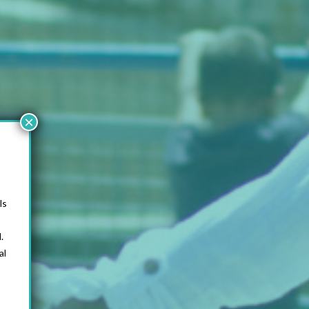
×
ls
.
al