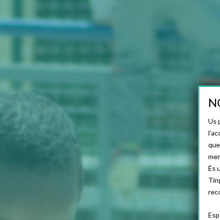
N
Us 
l’a
que
mem
És 
Tin
rec
Esp