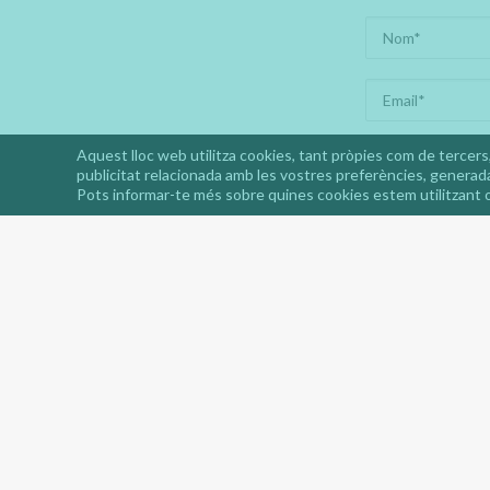
Aquest lloc web utilitza cookies, tant pròpies com de tercers,
publicitat relacionada amb les vostres preferències, generada
Pots informar-te més sobre quines cookies estem utilitzant o
He llegit i