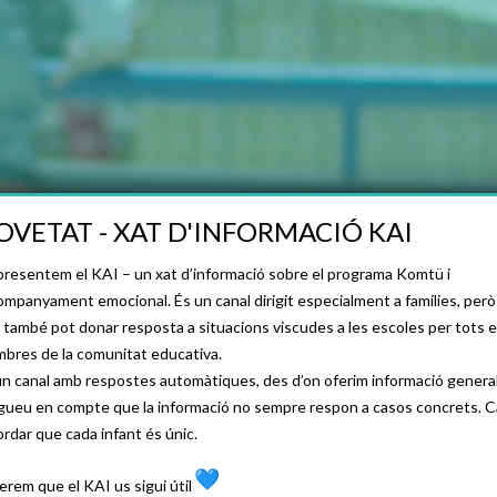
OVETAT - XAT D'INFORMACIÓ KAI
CONTACTA
presentem el KAI – un xat d’informació sobre el programa Komtü i
companyament emocional. És un canal dirigit especialment a famílies, però
 també pot donar resposta a situacions viscudes a les escoles per tots e
bres de la comunitat educativa.
un canal amb respostes automàtiques, des d’on oferim informació general
gueu en compte que la informació no sempre respon a casos concrets. C
ordar que cada infant és únic.
erem que el KAI us sigui útil