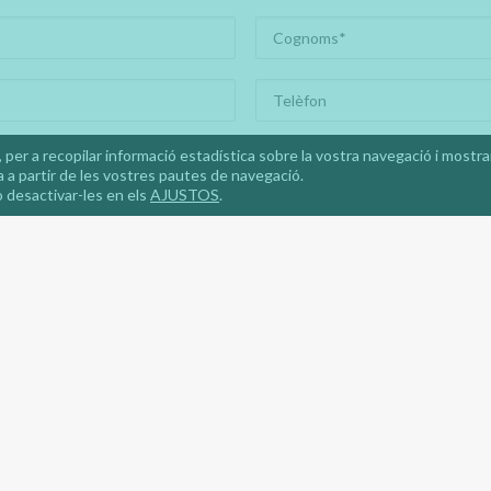
 per a recopilar informació estadística sobre la vostra navegació i mostr
 a partir de les vostres pautes de navegació.
 desactivar-les en els
AJUSTOS
.
 accepto la
política de privacitat
Vull rebre la newsl