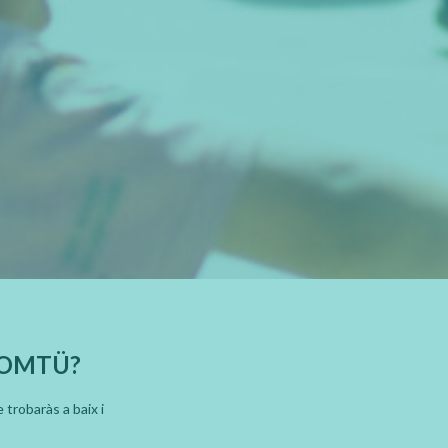
KOMTÜ?
trobaràs a baix i