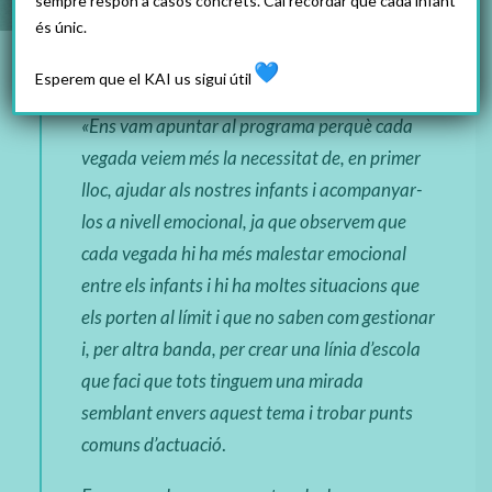
sempre respon a casos concrets. Cal recordar que cada infant
és únic.
Esperem que el KAI us sigui útil
«
Ens vam apuntar al programa perquè cada
vegada veiem més la necessitat de, en primer
lloc, ajudar als nostres infants i acompanyar-
los a nivell emocional, ja que observem que
cada vegada hi ha més malestar emocional
entre els infants i hi ha moltes situacions que
els porten al límit i que no saben com gestionar
i, per altra banda, per crear una línia d’escola
que faci que tots tinguem una mirada
semblant envers aquest tema i trobar punts
comuns d’actuació
.