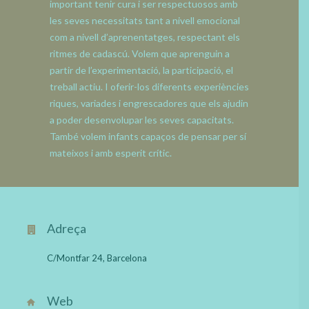
important tenir cura i ser respectuosos amb
les seves necessitats tant a nivell emocional
com a nivell d’aprenentatges, respectant els
ritmes de cadascú. Volem que aprenguin a
partir de l’experimentació, la participació, el
treball actiu. I oferir-los
diferents
experiències
riques,
variades
i engrescadores que els ajudin
a poder desenvolupar les seves capacitats.
També volem infants capaços de pensar per sí
mateixos i amb esperit crític.
Adreça
C/
Montfar
24
, Barcelona
Web