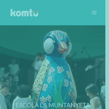
SOBRE EL PROGRAMA
QUÈ OFERIM
COM HO FEM
ARTICLES
EQUIP
ESCOLES
CONTACTA
ESCOLA LA MUNTANYETA