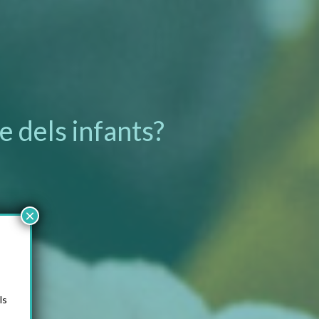
e dels infants?
×
ls