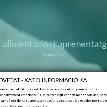
’alimentació i l’aprenentatg
22 ABRIL 2022
OVETAT - XAT D'INFORMACIÓ KAI
presentem el KAI – un xat d’informació sobre el programa Komtü i
companyament emocional. És un canal dirigit especialment a famílies, però
 també pot donar resposta a situacions viscudes a les escoles per tots e
bres de la comunitat educativa.