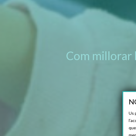
Com millorar l
N
Us 
l’a
que
mem