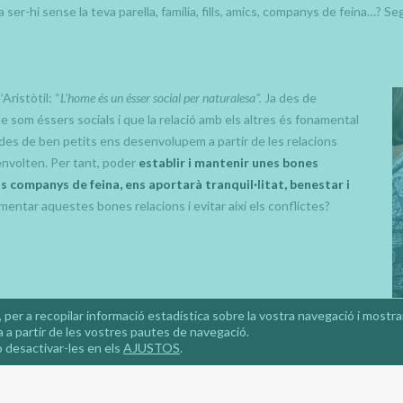
ser-hi sense la teva parella, família, fills, amics, companys de feina…? Se
Aristòtil: “
L’home és un ésser social per naturalesa”.
Ja des de
e som éssers socials i que la relació amb els altres és fonamental
des de ben petits ens desenvolupem a partir de les relacions
nvolten. Per tant, poder
establir i mantenir unes bones
els companys de feina, ens aportarà tranquil·litat, benestar i
entar aquestes bones relacions i evitar així els conflictes?
 per a recopilar informació estadística sobre la vostra navegació i mostr
 a partir de les vostres pautes de navegació.
 desactivar-les en els
AJUSTOS
.