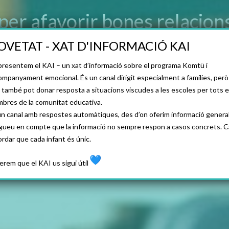
 per afavorir bones relacions
OVETAT - XAT D'INFORMACIÓ KAI
17 DESEMBRE 2021
presentem el KAI – un xat d’informació sobre el programa Komtü i
companyament emocional. És un canal dirigit especialment a famílies, però
 també pot donar resposta a situacions viscudes a les escoles per tots e
bres de la comunitat educativa.
un canal amb respostes automàtiques, des d’on oferim informació general
gueu en compte que la informació no sempre respon a casos concrets. C
ordar que cada infant és únic.
erem que el KAI us sigui útil