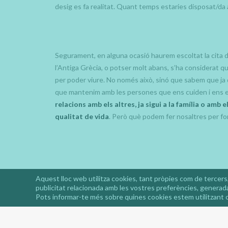
desig es fa realitat. Quant temps estaries disposat/da a 
Segurament, en alguna ocasió haurem escoltat la cita d’
l’Antiga Grècia, o potser molt abans, s’ha considerat qu
per poder viure. No només això, sinó que sabem que ja 
que mantenim amb les persones que ens cuiden i ens e
relacions amb els altres, ja sigui a la família o amb 
qualitat de vida
. Però què podem fer nosaltres per fom
Aquest lloc web utilitza cookies, tant pròpies com de tercers,
publicitat relacionada amb les vostres preferències, generada
Pots informar-te més sobre quines cookies estem utilitzant o