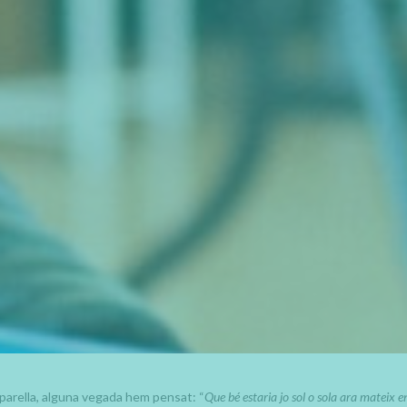
a parella, alguna vegada hem pensat: “
Que bé estaria jo sol o sola ara mateix en