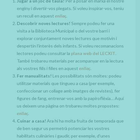
Jugar a un joc de taula!
Per a posar en marxa el nostre
enginy i divertir-vos plegats. Si voleu inspirar-vos, teniu
un recull en aquest
enllaç
.
Descobrir noves lectures!
Sempre podeu fer una
visita a la Biblioteca Municipal o del vostre barri i
explorar conjuntament noves lectures que motivin i
despertin l’interès dels infants. Si voleu recomanacions
lectores podeu consultar la
plana web del LECXIT
.
També trobareu materials per acompanyar en la lectura
als vostres fills i filles en aquest
enllaç
.
Fer manualitats!
Les possibilitats són moltes: podeu
utilitzar materials que tingueu a casa (per exemple,
confeccionar un collage amb imatges de revistes), fer
figures de fang, entrenar-vos amb la papiroflèxia… Aquí
us deixem una pàgina on trobareu moltes propostes:
enllaç
.
Cuinar a casa!
Ara hi ha molta fruita de temporada que
de ben segur us permetrà potenciar les vostres
habilitats culinàries i gaudir, per exemple, d’unes