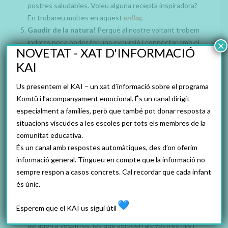
postres saludables. Voleu alguna recepta inspiradora?
En trobareu moltes en aquest
enllaç
.
Gaudir de la natura!
Perquè al nostre voltant trobem
indrets per a poder fer una excursió i connectar amb el
×
NOVETAT - XAT D'INFORMACIÓ
medi natural. Trobareu 10 rutes per fer amb nens i
KAI
nenes en aquest
enllaç
.
Participar a un projecte científic!
Us agradaria
Us presentem el KAI – un xat d’informació sobre el programa
col·laborar en algun projecte de Ciència Ciutadana?
Komtü i l’acompanyament emocional. És un canal dirigit
Trobareu 7 projectes als que us podeu sumar
aquí
.
especialment a famílies, però que també pot donar resposta a
Relaxar-se!
Ara que tenim temps també és molt
situacions viscudes a les escoles per tots els membres de la
recomanable destinar moments a la calma i la relaxació
comunitat educativa.
del nostre cos i de la nostra ment: meditar, fer ioga,
És un canal amb respostes automàtiques, des d’on oferim
pintar mandales… Aquí us deixem alguns documents
informació general. Tingueu en compte que la informació no
amb informació que us pot ajudar amb aquests tipus
sempre respon a casos concrets. Cal recordar que cada infant
d’activitats:
Com ensenyar tècniques de relaxació al
és únic.
nostre fill
i
Activitats de relaxació
.
Escoltar música!
Sempre és un bon moment per a
Esperem que el KAI us sigui útil
compartir cançons i músiques especials. Les que us
agraden a vosaltres, les que agraden als vostres fills i