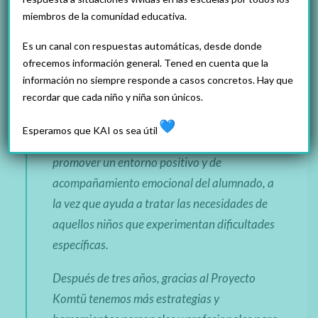
del Proyecto Komtü, ya que el trabajo
miembros de la comunidad educativa.
emocional es muy importante como base de
los aprendizajes. Queríamos dar a nuestros
Es un canal con respuestas automáticas, desde donde
ofrecemos información general. Tened en cuenta que la
alumnos estrategias adecuadas para crecer de
información no siempre responde a casos concretos. Hay que
una manera sana, feliz y responsable.
recordar que cada niño y niña son únicos.
El Proyecto Komtü es esencial. Y es que
Esperamos que KAI os sea útil
involucra a toda la comunidad educativa para
promover un entorno positivo y de
acompañamiento emocional del alumnado, a
la vez que ayuda a tratar las necesidades de
aquellos niños que experimentan dificultades
específicas.
Después de tres años, gracias al Proyecto
Komtü tenemos más estrategias y