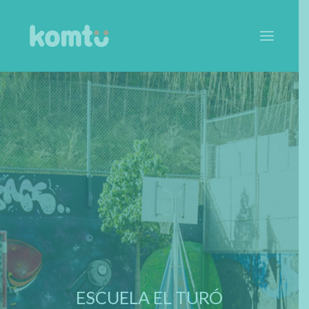
SOBRE EL PROGRAMA
QUÉ OFRECEMOS
CÓMO LO HACEMOS
ARTÍCULOS
EQUIPO
ESCUELAS
CONTACTA
ESCUELA EL TURÓ