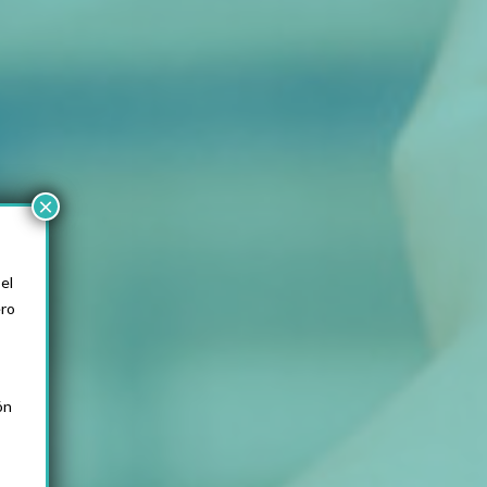
×
el
ero
ón