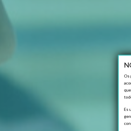
N
Os 
aco
que
tod
Es 
gen
con