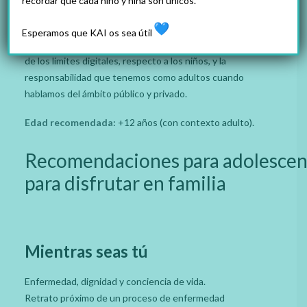
recordar que cada niño y niña son únicos.
Mediación digital, familia y responsabilidad.
Explora una familia que difundía mucho su vida en las
Esperamos que KAI os sea útil
redes y lo que pasó con uno de sus hijos. Permite hablar
de los límites digitales, respecto a los niños, y la
responsabilidad que tenemos como adultos cuando
hablamos del ámbito público y privado.
Edad recomendada:
+12 años (con contexto adulto).
Recomendaciones para adolescen
para disfrutar en familia
Mientras seas tú
Enfermedad, dignidad y conciencia de vida.
Retrato próximo de un proceso de enfermedad