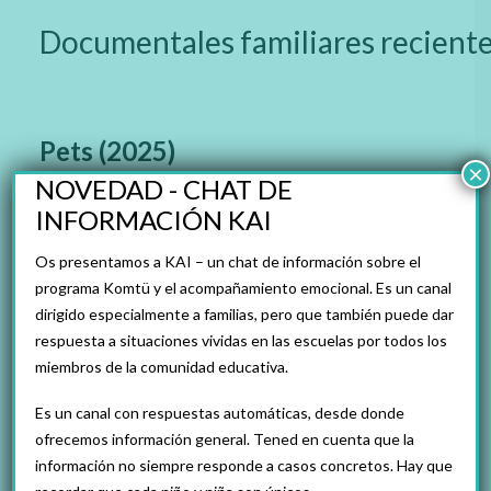
Documentales familiares recient
Pets (2025)
×
NOVEDAD - CHAT DE
Conexión afectiva con animales y desarrollo emocional.
INFORMACIÓN KAI
Este documental dirigido por Bryce Dallas Howard retrata
la relación especial entre niños y sus animales de
Os presentamos a KAI – un chat de información sobre el
compañía. Con historias de adopciones, cuidados y
programa Komtü y el acompañamiento emocional. Es un canal
momentos de complicidad, facilita conversaciones sobre
dirigido especialmente a familias, pero que también puede dar
la responsabilidad, la empatía y la importancia del vínculo
respuesta a situaciones vividas en las escuelas por todos los
afectivo con los animales.
miembros de la comunidad educativa.
Edad recomendada:
+7 años.
Es un canal con respuestas automáticas, desde donde
ofrecemos información general. Tened en cuenta que la
An Update on Our Family (2025)
información no siempre responde a casos concretos. Hay que