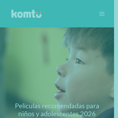
SOBRE EL PROGRAMA
QUÉ OFRECEMOS
CÓMO LO HACEMOS
ARTÍCULOS
EQUIPO
ESCUELAS
Películas recomendadas para
CONTACTA
niños y adolescentes 2026